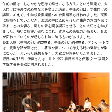
午前の部は「しなやかな思考で幸せになる方法」という演題で、大
人向けに海外での経験などを交えた講演。午後の部は、学生向けの
講演に加えて、中学校吹奏楽部への合奏指導も行われました。実際
に指揮をしていただき、楽譜の中に込められた作曲家の意図を感じ
取ることの大切さ、周りの音を聞き調和させることの大切さを学び
ました。熱いご指導が進むにつれ、皆さんの表現力が高まり、音楽
が変わっていくのが感じられ胸に迫るものがありました。
参加人数は午前の部が約200名、午後の部が約400名。アンケートで
は「貴重な話が聞けた」「将来や夢について考える時の気持ちが楽
になった」といった感想も多く、大変ご好評をいただきました。
翌日の6月6日、伊藤さんは、井上 澄和 春日市長と伊藤 文一 福岡女
学院学長を表敬訪問されました。